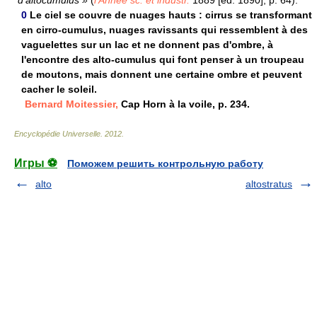
d'altocumulus »
(
l'Année sc. et industr.
1889 [éd. 1890], p. 64).
0
Le ciel se couvre de nuages hauts : cirrus se transformant
en cirro-cumulus, nuages ravissants qui ressemblent à des
vaguelettes sur un lac et ne donnent pas d'ombre, à
l'encontre des alto-cumulus qui font penser à un troupeau
de moutons, mais donnent une certaine ombre et peuvent
cacher le soleil.
Bernard Moitessier,
Cap Horn à la voile, p. 234.
Encyclopédie Universelle
.
2012
.
Игры ⚽
Поможем решить контрольную работу
alto
altostratus