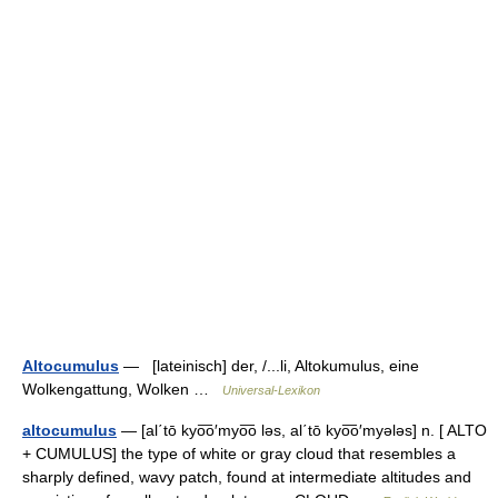
Altocumulus
— [lateinisch] der, /...li, Altokumulus, eine
Wolkengattung, Wolken …
Universal-Lexikon
altocumulus
— [al΄tō kyo͞o′myo͞o ləs, al΄tō kyo͞o′myələs] n. [ ALTO
+ CUMULUS] the type of white or gray cloud that resembles a
sharply defined, wavy patch, found at intermediate altitudes and