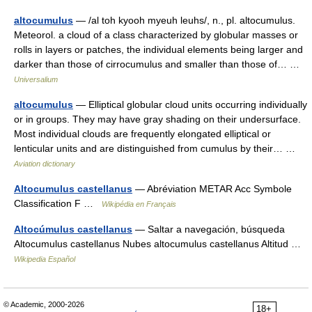
altocumulus
— /al toh kyooh myeuh leuhs/, n., pl. altocumulus.
Meteorol. a cloud of a class characterized by globular masses or
rolls in layers or patches, the individual elements being larger and
darker than those of cirrocumulus and smaller than those of… …
Universalium
altocumulus
— Elliptical globular cloud units occurring individually
or in groups. They may have gray shading on their undersurface.
Most individual clouds are frequently elongated elliptical or
lenticular units and are distinguished from cumulus by their… …
Aviation dictionary
Altocumulus castellanus
— Abréviation METAR Acc Symbole
Classification F …
Wikipédia en Français
Altocúmulus castellanus
— Saltar a navegación, búsqueda
Altocumulus castellanus Nubes altocumulus castellanus Altitud …
Wikipedia Español
© Academic, 2000-2026
18+