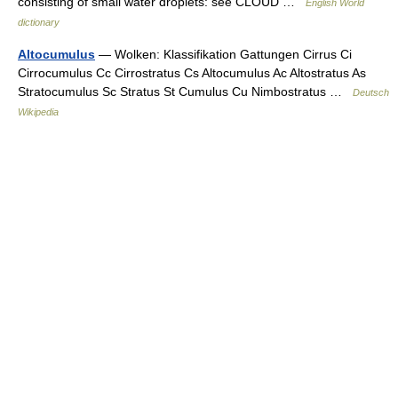
consisting of small water droplets: see CLOUD …
English World
dictionary
Altocumulus
— Wolken: Klassifikation Gattungen Cirrus Ci
Cirrocumulus Cc Cirrostratus Cs Altocumulus Ac Altostratus As
Stratocumulus Sc Stratus St Cumulus Cu Nimbostratus …
Deutsch
Wikipedia