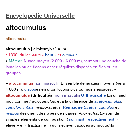
Encyclopédie Universelle
altocumulus
altocumulus
altocumulus
[ altokymylys ]
n. m.
• 1890; du
lat.
altus
«
haut
» et
cumulus
♦
Météor.
Nuage moyen (2 000 - 6 000 m), formant une couche de
lamelles ou de flocons assez réguliers disposés en files ou en
groupes.
●
altocumulus
nom masculin
Ensemble de nuages moyens (vers
4 000 m),
dispos
és en gros flocons plus ou moins espacés. ●
altocumulus
(difficultés)
nom masculin
Orthographe
En un seul
mot, comme
fractocumulus
, et à la différence de
strato-cumulus
,
cumulo-nimbus
,
nimbo-stratus
.
Remarque
Stratus
,
cumulus
et
nimbus
désignent des types de nuages.
Alto-
et
fracto-
sont de
simples éléments de composition (
signifiant
,
respectivement
, «
élevé » et « fractionné ») qui s'écrivent soudés au mot qu'ils