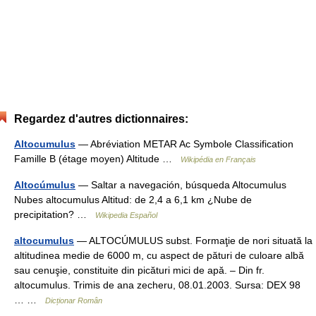
Regardez d'autres dictionnaires:
Altocumulus
— Abréviation METAR Ac Symbole Classification
Famille B (étage moyen) Altitude …
Wikipédia en Français
Altocúmulus
— Saltar a navegación, búsqueda Altocumulus
Nubes altocumulus Altitud: de 2,4 a 6,1 km ¿Nube de
precipitation? …
Wikipedia Español
altocumulus
— ALTOCÚMULUS subst. Formaţie de nori situată la
altitudinea medie de 6000 m, cu aspect de pături de culoare albă
sau cenuşie, constituite din picături mici de apă. – Din fr.
altocumulus. Trimis de ana zecheru, 08.01.2003. Sursa: DEX 98
… …
Dicționar Român