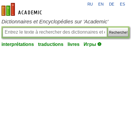
RU
EN
DE
ES
fr-academic.com
Dictionnaires et Encyclopédies sur 'Academic'
Recherche!
interprétations
traductions
livres
Игры ⚽